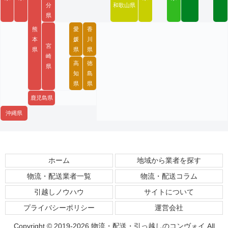
分
和歌山県
県
熊
愛
香
本
媛
川
宮
県
県
県
崎
高
徳
県
知
島
県
県
鹿児島県
沖縄県
ホーム
地域から業者を探す
物流・配送業者一覧
物流・配送コラム
引越しノウハウ
サイトについて
プライバシーポリシー
運営会社
Copyright © 2019-2026 物流・配送・引っ越しのコンヴォイ All