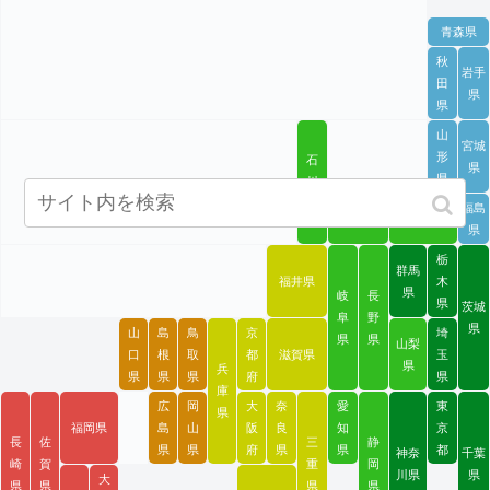
青森県
秋
岩手
田
県
県
山
宮城
形
石
県
県
川
県
福島
富山県
新潟県
県
栃
群馬
福井県
木
県
岐
長
県
茨城
阜
野
県
山
島
鳥
京
埼
県
県
山梨
口
根
取
都
滋賀県
玉
県
兵
県
県
県
府
県
庫
広
岡
大
奈
愛
東
県
福岡県
島
山
阪
良
知
京
長
佐
三
静
県
県
府
県
県
都
神奈
千葉
崎
賀
重
岡
川県
県
大
県
県
県
県