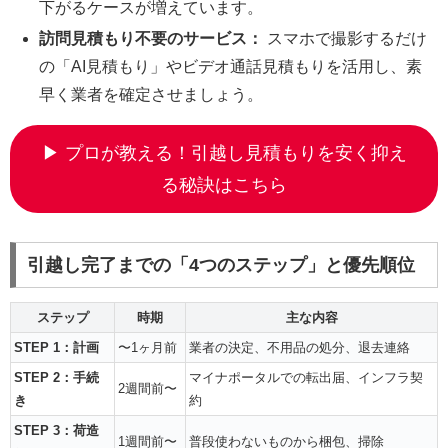
下がるケースが増えています。
訪問見積もり不要のサービス：
スマホで撮影するだけ
の「AI見積もり」やビデオ通話見積もりを活用し、素
早く業者を確定させましょう。
▶ プロが教える！引越し見積もりを安く抑え
る秘訣はこちら
引越し完了までの「4つのステップ」と優先順位
ステップ
時期
主な内容
STEP 1：計画
〜1ヶ月前
業者の決定、不用品の処分、退去連絡
STEP 2：手続
マイナポータルでの転出届、インフラ契
2週間前〜
き
約
STEP 3：荷造
1週間前〜
普段使わないものから梱包、掃除