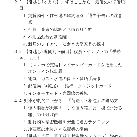
2. 【引越し1ヶ月前】まずはここから！最優先の準備項
目
賃貸物件・駐車場の解約連絡（退去予告）の注意
点
引越し業者の比較と見積もり予約
不用品処分と断捨離
新居のレイアウト決定と大型家具の採寸
3. 【引越し2週間前〜前日】役所・インフラの「手続
き」リスト
【スマホで完結】マイナンバーカードを活用した
オンライン転出届
電気・ガス・水道の停止・開始手続き
郵便局（e転居）・銀行・クレジットカード
インターネット・光回線の移転
4. 効率が劇的に上がる！「荷造り・梱包」の進め方
使う順番が大事！「すぐ使う箱」と「後で開ける
箱」の仕分け術
割れ物や精密機器を安全に運ぶテクニック
冷蔵庫の水抜きと洗濯機の準備
5. 【引越し当日・完了後】新生活をスムーズに始める