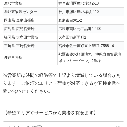
摩耶営業所
神戸市灘区摩耶埠頭2-10
摩耶東物流センター
神戸市灘区摩耶埠頭2-10
岡山県 真庭出張所
真庭市目木1-2
広島県 広島営業所
広島市南区元宇品町42-38
福岡県 大牟田営業所
大牟田市新開町1
宮崎県 宮崎営業所
宮崎市佐土原町東上那珂17588-16
那覇市鏡水崎原地先 沖縄自由貿易地
沖縄事務所
域（フリーゾーン）2号棟
※営業所は時間の経過等で上記より増減している場合があ
ります。ご依頼のエリア・荷物が対応できるか直接企業へ
問い合わせてください。
【希望エリアやサービスから業者を探せます】