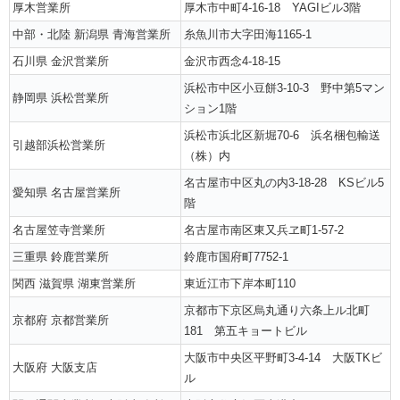
厚木営業所
厚木市中町4-16-18 YAGIビル3階
中部・北陸 新潟県 青海営業所
糸魚川市大字田海1165-1
石川県 金沢営業所
金沢市西念4-18-15
浜松市中区小豆餅3-10-3 野中第5マン
静岡県 浜松営業所
ション1階
浜松市浜北区新堀70-6 浜名梱包輸送
引越部浜松営業所
（株）内
名古屋市中区丸の内3-18-28 KSビル5
愛知県 名古屋営業所
階
名古屋笠寺営業所
名古屋市南区東又兵ヱ町1-57-2
三重県 鈴鹿営業所
鈴鹿市国府町7752-1
関西 滋賀県 湖東営業所
東近江市下岸本町110
京都市下京区烏丸通り六条上ル北町
京都府 京都営業所
181 第五キョートビル
大阪市中央区平野町3-4-14 大阪TKビ
大阪府 大阪支店
ル