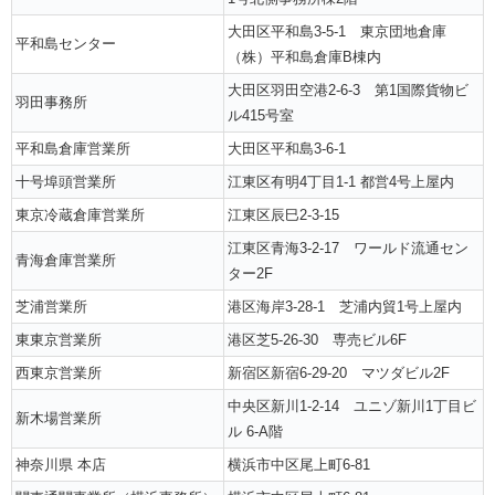
大田区平和島3-5-1 東京団地倉庫
平和島センター
（株）平和島倉庫B棟内
大田区羽田空港2-6-3 第1国際貨物ビ
羽田事務所
ル415号室
平和島倉庫営業所
大田区平和島3-6-1
十号埠頭営業所
江東区有明4丁目1-1 都営4号上屋内
東京冷蔵倉庫営業所
江東区辰巳2-3-15
江東区青海3-2-17 ワールド流通セン
青海倉庫営業所
ター2F
芝浦営業所
港区海岸3-28-1 芝浦内貿1号上屋内
東東京営業所
港区芝5-26-30 専売ビル6F
西東京営業所
新宿区新宿6-29-20 マツダビル2F
中央区新川1-2-14 ユニゾ新川1丁目ビ
新木場営業所
ル 6-A階
神奈川県 本店
横浜市中区尾上町6-81