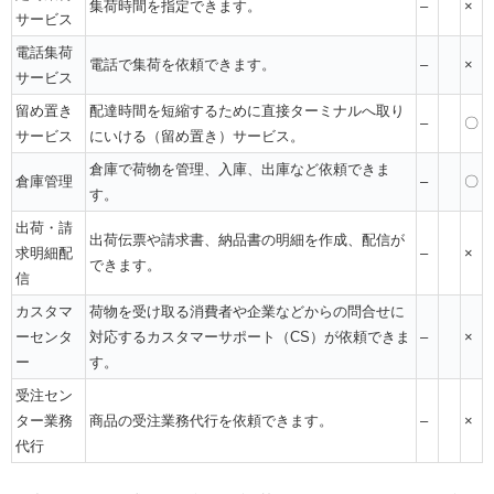
集荷時間を指定できます。
–
×
サービス
電話集荷
電話で集荷を依頼できます。
–
×
サービス
留め置き
配達時間を短縮するために直接ターミナルへ取り
–
〇
サービス
にいける（留め置き）サービス。
倉庫で荷物を管理、入庫、出庫など依頼できま
倉庫管理
–
〇
す。
出荷・請
出荷伝票や請求書、納品書の明細を作成、配信が
求明細配
–
×
できます。
信
カスタマ
荷物を受け取る消費者や企業などからの問合せに
ーセンタ
対応するカスタマーサポート（CS）が依頼できま
–
×
ー
す。
受注セン
ター業務
商品の受注業務代行を依頼できます。
–
×
代行