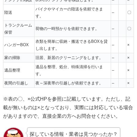
バイクやマイカーの陸送を依頼できま
陸送
–
〇
す。
トランクルーム
荷物の一時預かりを依頼できます。
–
〇
保管
衣類を簡単に収納・搬送できるBOXを貸
ハンガーBOX
–
×
し出します。
家の掃除
旧居、新居のクリーニングをします。
–
×
遺品を整理、処分、特殊清掃を行いま
遺品整理
–
×
す。
夜間の引越し
夜～深夜帯の引越しが依頼できます。
–
×
※表の〇、×公式HPを参照に記載しています。ただし、記
載が無いものは×となっており、実際には対応している場合
がありますので、直接企業の方へお問合せください。
探している情報・業者は見つかったか？