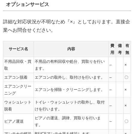
オプションサービス
詳細な対応状況が不明なため『×』としております。直接企
業へお問合せください。
費
備
有
サービス名
内容
用
考
無
不用品回収・買
不用品の有料回収や処分、買取りを行い
–
×
取
ます。
エアコン脱着
エアコンの取外し、取付けを行います。
–
〇
エアコンクリー
エアコンを掃除・クリーニングします。
–
×
ニング
ウォシュレット
トイレ・ウォシュレットの取外し、取付
–
×
脱着
けを行います。
ピアノの運送、調律、買取りを行いま
ピアノ運送
–
〇
す。
アンテナの移設
BS/CSアンテナ等を移設します。
–
×