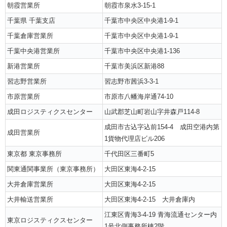
朝霞営業所
朝霞市泉水3-15-1
千葉県 千葉支店
千葉市中央区中央港1-9-1
千葉倉庫営業所
千葉市中央区中央港1-9-1
千葉中央港営業所
千葉市中央区中央港1-136
新港営業所
千葉市美浜区新港88
習志野営業所
習志野市茜浜3-3-1
市原営業所
市原市八幡海岸通74-10
成田ロジスティクスセンター
山武郡芝山町岩山字井森戸114-8
成田市古込字込前154-4 成田空港内第
成田営業所
1貨物代理店ビル206
東京都 東京事務所
千代田区三番町5
関東通関事業所（東京事務所）
大田区東海4-2-15
大井倉庫営業所
大田区東海4-2-15
大井輸送営業所
大田区東海4-2-15 大井倉庫内
江東区青海3-4-19 青海流通センター内
東京ロジスティクスセンター
1号北側事務所棟2階