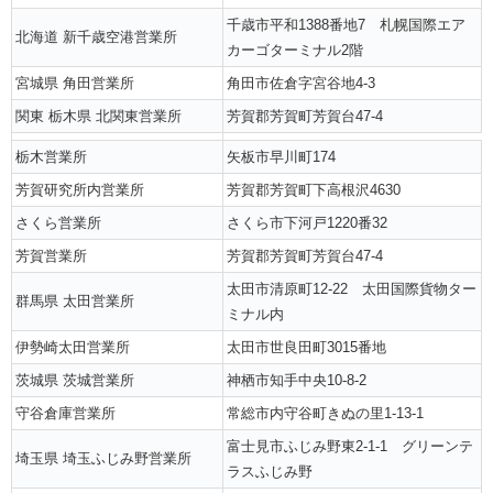
千歳市平和1388番地7 札幌国際エア
北海道 新千歳空港営業所
カーゴターミナル2階
宮城県 角田営業所
角田市佐倉字宮谷地4-3
関東 栃木県 北関東営業所
芳賀郡芳賀町芳賀台47-4
栃木営業所
矢板市早川町174
芳賀研究所内営業所
芳賀郡芳賀町下高根沢4630
さくら営業所
さくら市下河戸1220番32
芳賀営業所
芳賀郡芳賀町芳賀台47-4
太田市清原町12-22 太田国際貨物ター
群馬県 太田営業所
ミナル内
伊勢崎太田営業所
太田市世良田町3015番地
茨城県 茨城営業所
神栖市知手中央10-8-2
守谷倉庫営業所
常総市内守谷町きぬの里1-13-1
富士見市ふじみ野東2-1-1 グリーンテ
埼玉県 埼玉ふじみ野営業所
ラスふじみ野