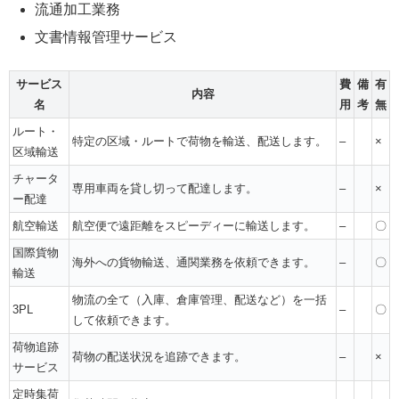
流通加工業務
文書情報管理サービス
サービス
費
備
有
内容
名
用
考
無
ルート・
特定の区域・ルートで荷物を輸送、配送します。
–
×
区域輸送
チャータ
専用車両を貸し切って配達します。
–
×
ー配達
航空輸送
航空便で遠距離をスピーディーに輸送します。
–
〇
国際貨物
海外への貨物輸送、通関業務を依頼できます。
–
〇
輸送
物流の全て（入庫、倉庫管理、配送など）を一括
3PL
–
〇
して依頼できます。
荷物追跡
荷物の配送状況を追跡できます。
–
×
サービス
定時集荷