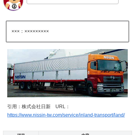
×××：×××××××××
引用：株式会社日新 URL：
https://www.nissin-tw.com/service/inland-transport/land/