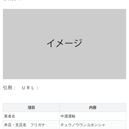
引用： ＵＲＬ：
項目
内容
業者名
中濃運輸
本店・支店名 フリガナ
チュウノウウンユホンシャ