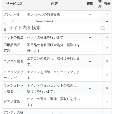
備
サービス名
内容
費用
有無
考
ダンボール
ダンボールの無償提供
–
×
テープ
テープの無償提供
–
×
養生
配送荷物と住居の保護
–
×
ペットの輸送
ペットの輸送を行います
–
×
不用品回収・
不用品の有料回収や処分、買取りを
–
×
買取
行います。
エアコンの取外し、取付けを行いま
エアコン脱着
–
×
す。
エアコンクリ
エアコンを掃除・クリーニングしま
–
×
ーニング
す。
ウォシュレッ
トイレ・ウォシュレットの取外し、
–
×
ト脱着
取付けを行います。
ピアノの運送、調律、買取りを行い
ピアノ運送
–
×
ます。
アンテナの移