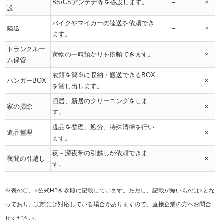
BS/CSアンテナ等を移設します。
–
×
設
バイクやマイカーの陸送を依頼でき
陸送
–
×
ます。
トランクルー
荷物の一時預かりを依頼できます。
–
×
ム保管
衣類を簡単に収納・搬送できるBOX
ハンガーBOX
–
×
を貸し出します。
旧居、新居のクリーニングをしま
家の掃除
–
×
す。
遺品を整理、処分、特殊清掃を行い
遺品整理
–
×
ます。
夜～深夜帯の引越しが依頼できま
夜間の引越し
–
×
す。
※表の〇、×公式HPを参照に記載しています。ただし、記載が無いものは×とな
っており、実際には対応している場合がありますので、直接企業の方へお問合
せください。