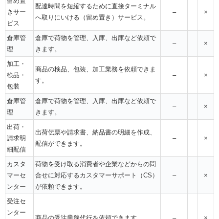
留め置
配達時間を短縮するために直接ターミナル
きサー
–
×
へ取りにいける（留め置き）サービス。
ビス
倉庫管
倉庫で荷物を管理、入庫、出庫など依頼で
–
×
理
きます。
加工・
商品の検品、包装、加工業務を依頼できま
検品・
–
×
す。
包装
倉庫管
倉庫で荷物を管理、入庫、出庫など依頼で
–
×
理
きます。
出荷・
出荷伝票や請求書、納品書の明細を作成、
請求明
–
×
配信ができます。
細配信
カスタ
荷物を受け取る消費者や企業などからの問
マーセ
合せに対応するカスタマーサポート（CS）
–
×
ンター
が依頼できます。
受注セ
ンター
商品の受注業務代行を依頼できます。
–
×