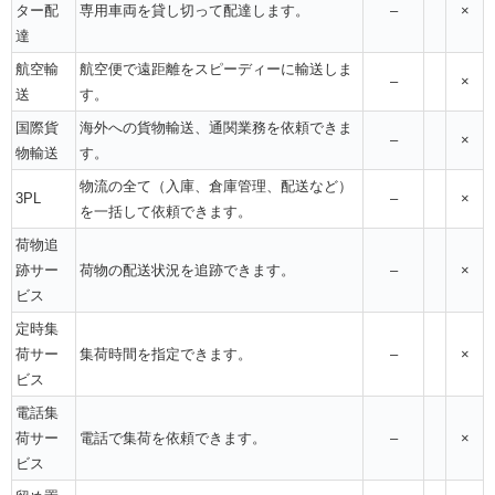
ター配
専用車両を貸し切って配達します。
–
×
達
航空輸
航空便で遠距離をスピーディーに輸送しま
–
×
送
す。
国際貨
海外への貨物輸送、通関業務を依頼できま
–
×
物輸送
す。
物流の全て（入庫、倉庫管理、配送など）
3PL
–
×
を一括して依頼できます。
荷物追
跡サー
荷物の配送状況を追跡できます。
–
×
ビス
定時集
荷サー
集荷時間を指定できます。
–
×
ビス
電話集
荷サー
電話で集荷を依頼できます。
–
×
ビス