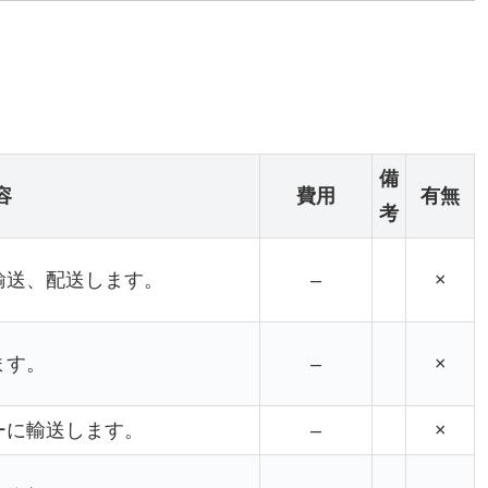
備
容
費用
有無
考
輸送、配送します。
–
×
ます。
–
×
ーに輸送します。
–
×