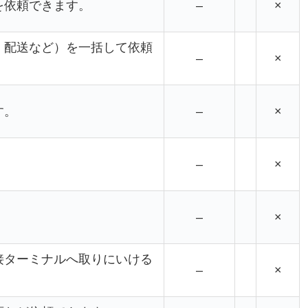
を依頼できます。
–
×
、配送など）を一括して依頼
–
×
す。
–
×
–
×
–
×
接ターミナルへ取りにいける
–
×