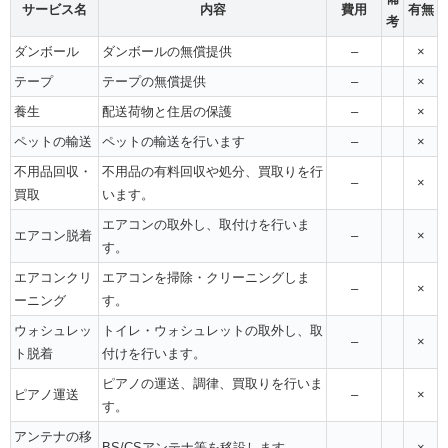
サービス名
内容
費用
有無
考
ダンボール
ダンボールの無償提供
–
×
テープ
テープの無償提供
–
×
養生
配送荷物と住居の保護
–
×
ペットの輸送
ペットの輸送を行います
–
×
不用品回収・
不用品の有料回収や処分、買取りを行
–
×
買取
います。
エアコンの取外し、取付けを行いま
エアコン脱着
–
×
す。
エアコンクリ
エアコンを掃除・クリーニングしま
–
×
ーニング
す。
ウォシュレッ
トイレ・ウォシュレットの取外し、取
–
×
ト脱着
付けを行います。
ピアノの運送、調律、買取りを行いま
ピアノ運送
–
×
す。
アンテナの移
BS/CSアンテナ等を移設します。
–
×