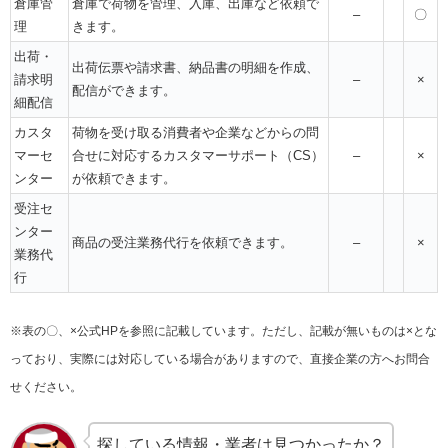
倉庫管
倉庫で荷物を管理、入庫、出庫など依頼で
–
〇
理
きます。
出荷・
出荷伝票や請求書、納品書の明細を作成、
請求明
–
×
配信ができます。
細配信
カスタ
荷物を受け取る消費者や企業などからの問
マーセ
合せに対応するカスタマーサポート（CS）
–
×
ンター
が依頼できます。
受注セ
ンター
商品の受注業務代行を依頼できます。
–
×
業務代
行
※表の〇、×公式HPを参照に記載しています。ただし、記載が無いものは×とな
っており、実際には対応している場合がありますので、直接企業の方へお問合
せください。
探している情報・業者は見つかったか？