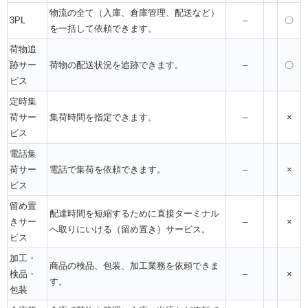
物流の全て（入庫、倉庫管理、配送など）
3PL
–
〇
を一括して依頼できます。
荷物追
跡サー
荷物の配送状況を追跡できます。
–
〇
ビス
定時集
荷サー
集荷時間を指定できます。
–
×
ビス
電話集
荷サー
電話で集荷を依頼できます。
–
×
ビス
留め置
配達時間を短縮するために直接ターミナル
きサー
–
×
へ取りにいける（留め置き）サービス。
ビス
加工・
商品の検品、包装、加工業務を依頼できま
検品・
–
×
す。
包装