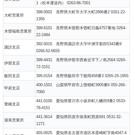
1（松本運送内） 0263-86-7001
398-0002 長野県大町市大字大町2896番2 0261-22-
大町営業所
1356
399-6101 長野県木曽郡木曽町日義4757番地 0264-
木曽福島営業所
22-2484
392-0015 長野県諏訪市大字中洲字新田5343番9
諏訪支店
0266-52-6655
399-4431 長野県伊那市西春近字下ノ島2564 0265-
伊那支店
72-3151
飯田支店
395-0154 長野県飯田市下殿岡458番3 0265-25-1955
400-1501 山梨県甲府市上曽根町3905番6 055-266-
甲府支店
7060
441-0100 愛知県豊川市小坂井町八幡田9番2 0533-
豊橋支店
78-4151
441-3614 愛知県田原市保美町西原691 0531-32-
渥美営業所
1271
455-0025 愛知県名古屋市港区本星崎町字南4047-4