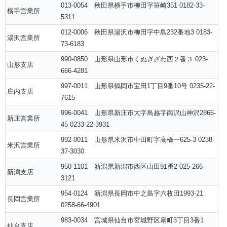
013-0054 秋田県横手市柳田字笹崎351 0182-33-
横手営業所
5311
012-0006 秋田県湯沢市柳田字中島232番地3 0183-
湯沢営業所
73-6183
990-0850 山形県山形市くぬぎざわ西２番３ 023-
山形支店
666-4281
997-0011 山形県鶴岡市宝田1丁目9番10号 0235-22-
庄内支店
7615
996-0041 山形県新庄市大字鳥越字南沢山神沢2866-
新庄営業所
45 0233-22-3931
992-0011 山形県米沢市中田町字高橋一625-3 0238-
米沢営業所
37-3030
950-1101 新潟県新潟市西区山田91番2 025-266-
新潟支店
3121
954-0124 新潟県長岡市中之島字六枚田1993-21
長岡営業所
0258-66-4901
983-0034 宮城県仙台市宮城野区扇町3丁目3番1
仙台支店