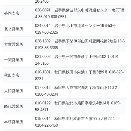
28-2406
020-0891 岩手県紫波郡矢巾町流通センター南2丁目
盛岡支店
4-35 019-638-0551
024-0014 岩手県北上市流通センター19番53号
北上営業所
0197-68-2326
028-1302 岩手県下閉伊郡山田町豊間根第2地割13-6
宮古営業所
0193-86-3365
021-0902 岩手県一関市萩荘字上中田102-1 0191-
一関営業所
24-3166
010-1601 秋田県秋田市向浜１丁目3番9号 018-823-
秋田支店
8231
017-0012 秋田県大館市釈迦内字稲荷山下110-2
大館営業所
0186-48-3204
016-0122 秋田県能代市扇田字扇渕4番14号 0185-
能代営業所
58-4571
015-0014 秋田県由利本荘市石脇字山ノ神22-1
本荘営業所
0184-22-6450