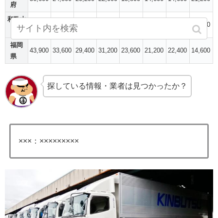
府
和歌山
37,900
27,000
21,200
22,600
16,800
14,600
14,600
22,400
県
福岡
43,900
33,600
29,400
31,200
23,600
21,200
22,400
14,600
県
探している情報・業者は見つかったか？
×××：×××××××××