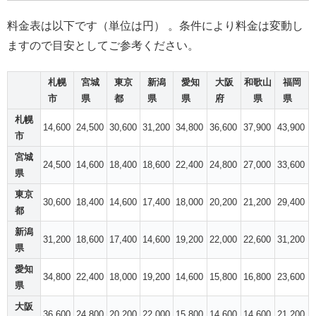
料金表は以下です（単位は円） 。条件により料金は変動し
ますので目安としてご参考ください。
札幌
宮城
東京
新潟
愛知
大阪
和歌山
福岡
市
県
都
県
県
府
県
県
札幌
14,600
24,500
30,600
31,200
34,800
36,600
37,900
43,900
市
宮城
24,500
14,600
18,400
18,600
22,400
24,800
27,000
33,600
県
東京
30,600
18,400
14,600
17,400
18,000
20,200
21,200
29,400
都
新潟
31,200
18,600
17,400
14,600
19,200
22,000
22,600
31,200
県
愛知
34,800
22,400
18,000
19,200
14,600
15,800
16,800
23,600
県
大阪
36,600
24,800
20,200
22,000
15,800
14,600
14,600
21,200