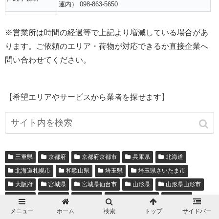
運内） 098-863-5650
※営業所は時間の経過等で上記より増減している場合があ
ります。ご依頼のエリア・荷物が対応できるか直接企業へ
問い合わせてください。
【希望エリアやサービスから業者を探せます】
三重県
京都府
京都府京都市
兵庫県
北海道
北海道札幌市
和歌山県
埼玉県
埼玉県さいたま市
大阪府
宮城県
宮城県仙台市
山形県
山形県山形市
岡山県
岩手県
愛知県
愛知県名古屋市
新潟県
メニュー
ホーム
検索
トップ
サイドバー
新潟県新潟市
東京都
東京都大田区
東京都板橋区