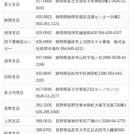
417-0064 静岡県富士市弥生字水神前9番1 0545-51-
富士支店
9191
420-0922 静岡県静岡市葵区流通センター14番2
静岡支店
054-261-1121
焼津支店
425-0092 静岡県焼津市越後島428 054-628-4107
田子重物流セン
426-0004 静岡県藤枝市上当間８５４番地 株式会
ター
社焼津冷凍内 054-645-6211
437-0066 静岡県袋井市山科字池ノ谷2899 0538-42-
袋井支店
2196
432-8047 静岡県浜松市中区神田町1390 053-441-
浜松支店
3101
417-0046 静岡県富士市青島232(ヨシノロジコ）
富士代理店
0545-51-2277
381-2205 長野県長野市青木島町大塚字北島720番1
長野支店
026-285-5300
上田支店
389-0515 長野県東御市常田77番の1 0268-64-3770
399-0701 長野県塩尻市大字広丘吉田字八幡原565-
松本支店