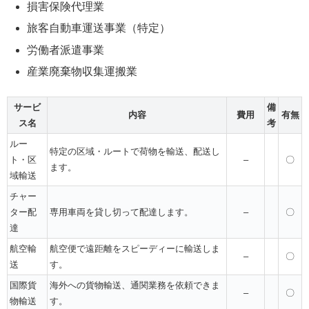
損害保険代理業
旅客自動車運送事業（特定）
労働者派遣事業
産業廃棄物収集運搬業
サービ
備
内容
費用
有無
ス名
考
ルー
特定の区域・ルートで荷物を輸送、配送し
ト・区
–
〇
ます。
域輸送
チャー
ター配
専用車両を貸し切って配達します。
–
〇
達
航空輸
航空便で遠距離をスピーディーに輸送しま
–
〇
送
す。
国際貨
海外への貨物輸送、通関業務を依頼できま
–
〇
物輸送
す。