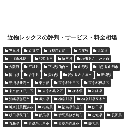
近物レックスの評判・サービス・料金相場
三重県
京都府
京都府京都市
兵庫県
北海道
北海道札幌市
和歌山県
埼玉県
埼玉県さいたま市
大阪府
宮城県
宮城県仙台市
山形県
山形県山形市
岡山県
岩手県
愛知県
愛知県名古屋市
新潟県
新潟県新潟市
東京都
東京都大田区
東京都板橋区
東京都江戸川区
東京都足立区
栃木県
沖縄県
沖縄県那覇市
滋賀県
神奈川県
神奈川県厚木市
神奈川県横浜市
福島県
福島県郡山市
秋田県
秋田県秋田市
群馬県
群馬県伊勢崎市
茨城県
長野県
青森県
青森県八戸市
青森県青森市
静岡県