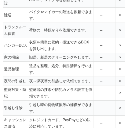
設
バイクやマイカーの陸送を依頼できま
陸送
–
×
す。
トランクルー
荷物の一時預かりを依頼できます。
–
×
ム保管
衣類を簡単に収納・搬送できるBOX
ハンガーBOX
–
×
を貸し出します。
家の掃除
旧居、新居のクリーニングをします。
–
×
遺品を整理、処分、特殊清掃を行いま
遺品整理
–
×
す。
夜間の引越し
夜～深夜帯の引越しが依頼できます。
–
×
盗聴対策・防
盗聴器の捜索や防犯カメラの設置を依
–
×
犯
頼できます。
引越し時の荷物破損等の補償ができま
引越し保険
–
×
す。
キャッシュレ
クレジットカード、PayPayなどの決
–
×
ス決済
済に対応しています。