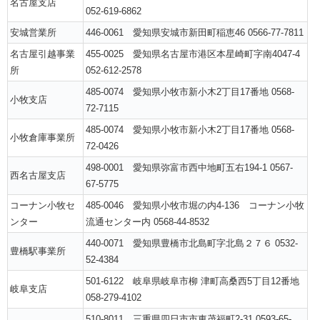
名古屋支店
052-619-6862
安城営業所
446-0061 愛知県安城市新田町稲恵46 0566-77-7811
名古屋引越事業
455-0025 愛知県名古屋市港区本星崎町字南4047-4
所
052-612-2578
485-0074 愛知県小牧市新小木2丁目17番地 0568-
小牧支店
72-7115
485-0074 愛知県小牧市新小木2丁目17番地 0568-
小牧倉庫事業所
72-0426
498-0001 愛知県弥富市西中地町五右194-1 0567-
西名古屋支店
67-5775
コーナン小牧セ
485-0046 愛知県小牧市堀の内4-136 コーナン小牧
ンター
流通センター内 0568-44-8532
440-0071 愛知県豊橋市北島町字北島２７６ 0532-
豊橋駅事業所
52-4384
501-6122 岐阜県岐阜市柳 津町高桑西5丁目12番地
岐阜支店
058-279-4102
510-8011 三重県四日市市東茂福町2-31 0593-65-