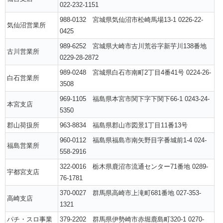
022-232-1151
988-0132 宮城県気仙沼市松崎馬場13-1 0226-22-
気仙沼営業所
0425
989-6252 宮城県大崎市古川荒谷字新芋川138番地
古川営業所
0229-28-2872
989-0248 宮城県白石市南町2丁目4番41号 0224-26-
白石営業所
3508
969-1105 福島県本宮市関下字下関下66-1 0243-24-
本宮支店
5350
郡山荷扱所
963-8834 福島県郡山市図景1丁目11番13号
960-0112 福島県福島市南矢野目字番城前1-4 024-
福島営業所
558-2916
322-0016 栃木県鹿沼市流通センター71番地 0289-
宇都宮支店
76-1781
370-0027 群馬県高崎市上滝町681番地 027-353-
高崎支店
1321
パチ・スロ事業
379-2202 群馬県伊勢崎市赤堀鹿島町320-1 0270-