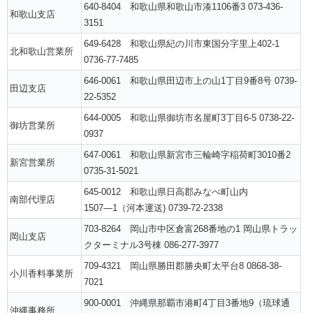
640-8404 和歌山県和歌山市湊1106番3 073-436-
和歌山支店
3151
649-6428 和歌山県紀の川市東国分字里上402-1
北和歌山営業所
0736-77-7485
646-0061 和歌山県田辺市上の山1丁目9番8号 0739-
田辺支店
22-5352
644-0005 和歌山県御坊市名屋町3丁目6-5 0738-22-
御坊営業所
0937
647-0061 和歌山県新宮市三輪崎字稲荷町3010番2
新宮営業所
0735-31-5021
645-0012 和歌山県日高郡みなべ町山内
南部代理店
1507―1（河本運送) 0739-72-2338
703-8264 岡山市中区倉富268番地の1 岡山県トラッ
岡山支店
クターミナル3号棟 086-277-3977
709-4321 岡山県勝田郡勝央町太平台8 0868-38-
小川香料事業所
7021
900-0001 沖縄県那覇市港町4丁目3番地9（琉球通
沖縄事務所