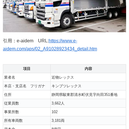
引用：e-aidem URL:
https://www.e-
aidem.com/aps/02_A91028923434_detail.htm
項目
内容
業者名
近物レックス
本店・支店名 フリガナ
キンブツレックス
住所
静岡県駿東郡清水町伏見字向田351番地
従業員数
3,662人
事業所数
102
所有車両数
3,181両