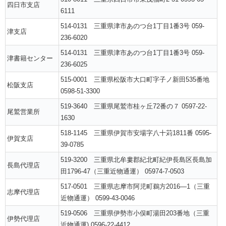
四日市支店
6111
514-0131 三重県津市あのつ台1丁目1番3号 059-
津支店
236-6020
514-0131 三重県津市あのつ台1丁目1番3号 059-
津書籍センター
236-6025
515-0001 三重県松阪市大口町字子ノ新田535番地
松阪支店
0598-51-3300
519-3640 三重県尾鷲市桂ヶ丘72番の７ 0597-22-
尾鷲営業所
1630
518-1145 三重県伊賀市安場字八十苅1811番 0595-
伊賀支店
39-0785
519-3200 三重県北牟婁郡紀北町紀伊長島区長島加
長島代理店
田1796-47（三重近物通運） 05974-7-0503
517-0501 三重県志摩市阿児町鵜方2016―1（三重
志摩代理店
近物通運） 0599-43-0046
519-0506 三重県伊勢市小俣町湯田203番地（三重
伊勢代理店
近物通運) 0596-22-4412