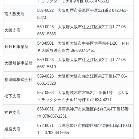
トラックターミナル9号棟 06-6747-5631
587-0022 大阪府堺市美原区平尾321番2 0723-63-
南大阪支店
5320
559-0023 大阪府大阪市住之江区泉2丁目1-77 06-
大阪支店
6681-5585
540-8501 大阪府大阪市中央区大手前4-1-20 ＮＨ
ＮＨＫ事業所
Ｋ大阪放送会館内 06-6937-3461
559-0023 大阪府大阪市住之江区泉2丁目1-77 06-
大阪引越事業所
6681-5519
559-0023 大阪府大阪市住之江区泉2丁目1-77 06-
都運輸株式会社
6681-3328
567-0853 大阪府茨木市宮島2丁目5番1号 北大阪
松下支店
トラックターミナル11号棟 072-634-4211
658-0031 兵庫県神戸市東灘区向洋町東4丁目15番
神戸支店
地 078-857-1231
672-8071 兵庫県姫路市飾磨区構字東飯田新田1083-
姫路支店
1 0792-34-8665