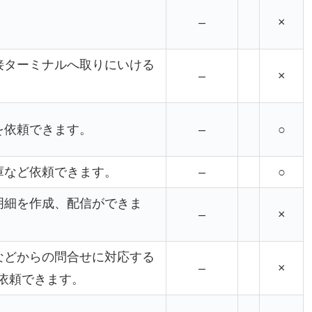
–
×
接ターミナルへ取りにいける
–
×
を依頼できます。
–
○
庫など依頼できます。
–
○
明細を作成、配信ができま
–
×
などからの問合せに対応する
–
×
依頼できます。