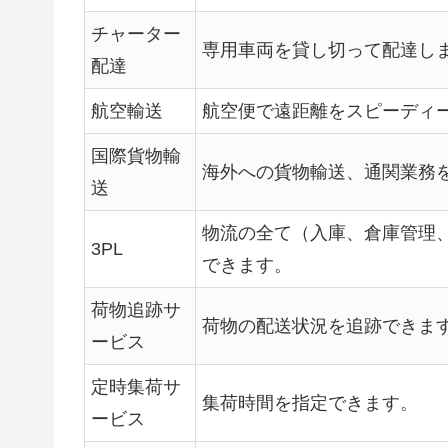
チャーター
専用車両を貸し切って配達し
配達
航空輸送
航空便で遠距離をスピーディ
国際貨物輸
海外への貨物輸送、通関業務
送
物流の全て（入庫、倉庫管理
3PL
できます。
荷物追跡サ
荷物の配送状況を追跡できま
ービス
定時集荷サ
集荷時間を指定できます。
ービス