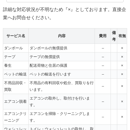
詳細な対応状況が不明なため『×』としております。直接企
業へお問合せください。
備
サービス名
内容
費用
有無
考
ダンボール
ダンボールの無償提供
–
×
テープ
テープの無償提供
–
×
養生
配送荷物と住居の保護
–
×
ペットの輸送
ペットの輸送を行います
–
×
不用品回収・
不用品の有料回収や処分、買取りを行
–
×
買取
います。
エアコンの取外し、取付けを行いま
エアコン脱着
–
×
す。
エアコンクリ
エアコンを掃除・クリーニングしま
–
×
ーニング
す。
ウォシュレッ
トイレ・ウォシュレットの取外し、取