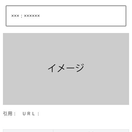
×××：××××××
引用： ＵＲＬ：