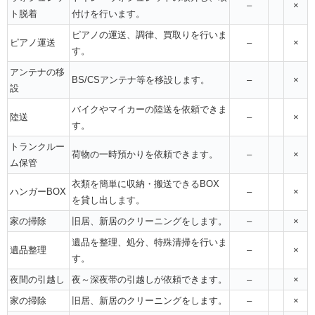
–
×
ト脱着
付けを行います。
ピアノの運送、調律、買取りを行いま
ピアノ運送
–
×
す。
アンテナの移
BS/CSアンテナ等を移設します。
–
×
設
バイクやマイカーの陸送を依頼できま
陸送
–
×
す。
トランクルー
荷物の一時預かりを依頼できます。
–
×
ム保管
衣類を簡単に収納・搬送できるBOX
ハンガーBOX
–
×
を貸し出します。
家の掃除
旧居、新居のクリーニングをします。
–
×
遺品を整理、処分、特殊清掃を行いま
遺品整理
–
×
す。
夜間の引越し
夜～深夜帯の引越しが依頼できます。
–
×
家の掃除
旧居、新居のクリーニングをします。
–
×