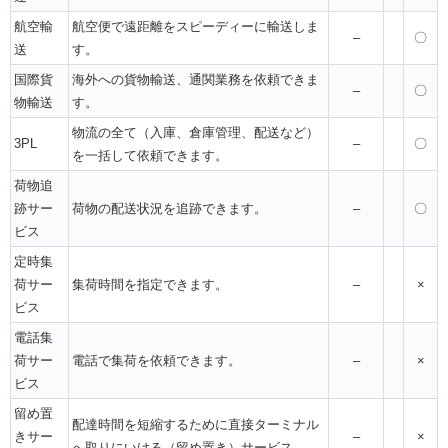
航空輸
航空便で遠距離をスピーディーに輸送しま
–
〇
送
す。
国際貨
海外への貨物輸送、通関業務を依頼できま
–
〇
物輸送
す。
物流の全て（入庫、倉庫管理、配送など）
3PL
–
〇
を一括して依頼できます。
荷物追
跡サー
荷物の配送状況を追跡できます。
–
〇
ビス
定時集
荷サー
集荷時間を指定できます。
–
×
ビス
電話集
荷サー
電話で集荷を依頼できます。
–
×
ビス
留め置
配達時間を短縮するために直接ターミナル
きサー
–
×
へ取りにいける（留め置き）サービス。