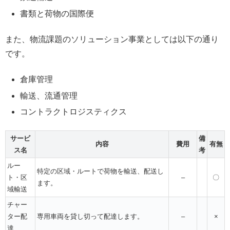
書類と荷物の国際便
また、物流課題のソリューション事業としては以下の通り
です。
倉庫管理
輸送、流通管理
コントラクトロジスティクス
サービ
備
内容
費用
有無
ス名
考
ルー
特定の区域・ルートで荷物を輸送、配送し
ト・区
–
〇
ます。
域輸送
チャー
ター配
専用車両を貸し切って配達します。
–
×
達