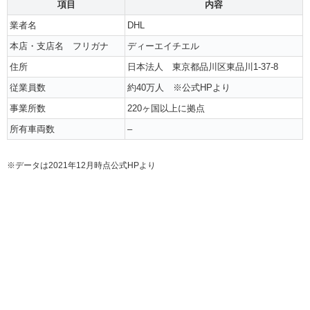
項目
内容
業者名
DHL
本店・支店名 フリガナ
ディーエイチエル
住所
日本法人 東京都品川区東品川1-37-8
従業員数
約40万人 ※公式HPより
事業所数
220ヶ国以上に拠点
所有車両数
–
※データは2021年12月時点公式HPより