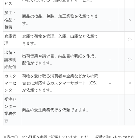
ビス
加工・
商品の検品、包装、加工業務を依頼できま
検品・
–
×
す。
包装
倉庫管
倉庫で荷物を管理、入庫、出庫など依頼で
–
〇
理
きます。
出荷・
出荷伝票や請求書、納品書の明細を作成、
請求明
–
〇
配信ができます。
細配信
カスタ
荷物を受け取る消費者や企業などからの問
マーセ
合せに対応するカスタマーサポート（CS）
–
×
ンター
が依頼できます。
受注セ
ンター
商品の受注業務代行を依頼できます。
–
×
業務代
行
※表の〇、×公式HPを参照に記載しています。ただし、記載が無いものは×とな